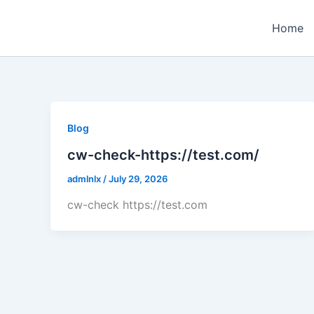
Skip
to
Home
content
Blog
cw-check-https://test.com/
admlnlx
/
July 29, 2026
cw-check https://test.com