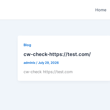
Skip
to
Home
content
Blog
cw-check-https://test.com/
admlnlx
/
July 29, 2026
cw-check https://test.com