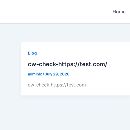
Skip
to
Home
content
Blog
cw-check-https://test.com/
admlnlx
/
July 29, 2026
cw-check https://test.com